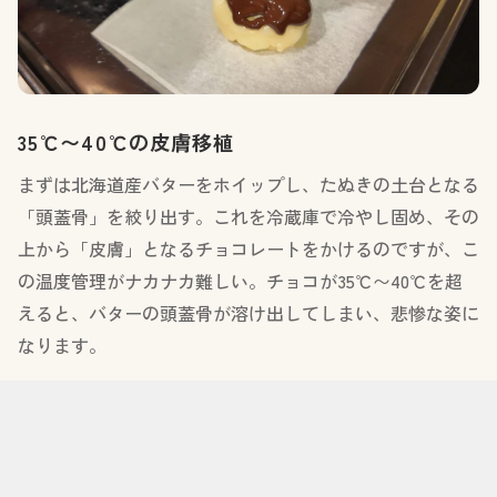
35℃〜40℃の皮膚移植
まずは北海道産バターをホイップし、たぬきの土台となる
「頭蓋骨」を絞り出す。これを冷蔵庫で冷やし固め、その
上から「皮膚」となるチョコレートをかけるのですが、こ
の温度管理がナカナカ難しい。チョコが35℃〜40℃を超
えると、バターの頭蓋骨が溶け出してしまい、悲惨な姿に
なります。
なんとか皮膚移植に成功したら、固まる前に指で摘んで整
形手術。最後にアーモンドの耳を刺し、目を入れると、よ
うやく命が宿ります。ランチタイム、ドライカレーのオー
ダーと並行して行われるこの繊細な作業。厨房は戦場です