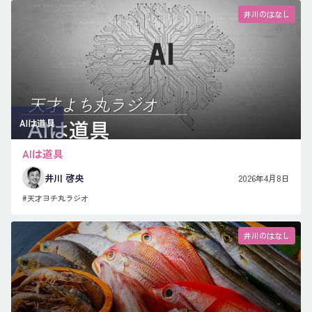
井川のはなし
AIは道具
AIは道具
井川 啓央
2026年4月8日
#天才ヨチ丸ラジオ
井川のはなし