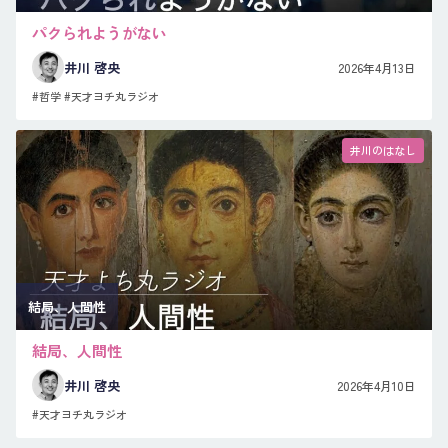
パクられようがない
井川 啓央
2026年4月13日
#哲学
#天才ヨチ丸ラジオ
井川のはなし
結局、人間性
結局、人間性
井川 啓央
2026年4月10日
#天才ヨチ丸ラジオ