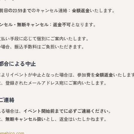
日の23:59まで
のキャンセル連絡：
全額返金
いたします。
ンセル・無断キャンセル
：
返金不可
となります。
支払い手段に応じて個別にご案内いたします。
の場合、振込手数料はご負担いただきます。
都合による中止
によりイベントが中止となった場合は、参加費を
全額返金
いたしま
は、登録されたメールアドレス宛にご案内いたします。
ご連絡
れる場合は、
イベント開始前までに必ずご連絡ください
。
は、
無断キャンセル扱い
とし、返金はいたしかねます。
mehico.com