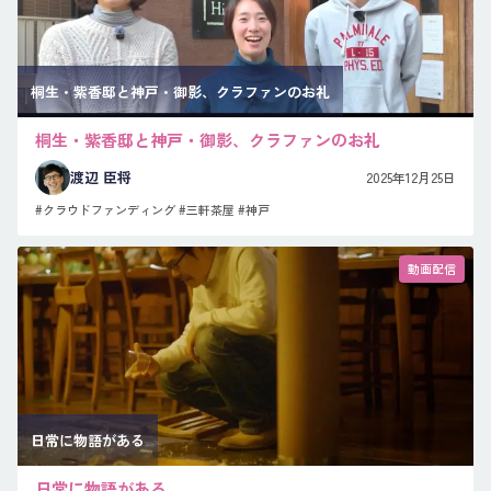
桐生・紫香邸と神戸・御影、クラファンのお礼
桐生・紫香邸と神戸・御影、クラファンのお礼
渡辺 臣将
2025年12月25日
#クラウドファンディング
#三軒茶屋
#神戸
動画配信
日常に物語がある
日常に物語がある