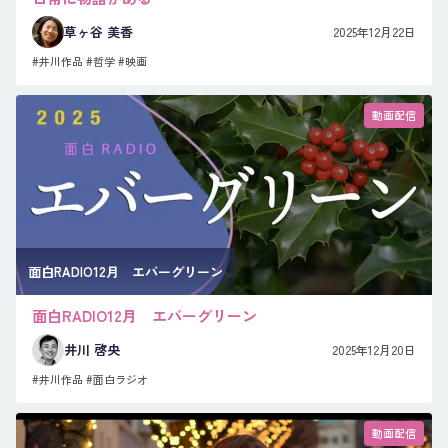
草ヶ谷 美香
2025年12月22日
#井川作品
#哲学
#映画
動画配信
面白RADIO12月 エバーグリーン
面白RADIO12月 エバーグリーン
井川 啓央
2025年12月20日
#井川作品
#面白ラジオ
動画配信