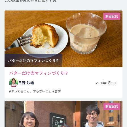
この記事を読んだ方におすすめ
動画配信
バターだけのマフィンづくり!?
バターだけのマフィンづくり!?
日野 沙織
2026年1月19日
#やってること、やらないこと
#哲学
動画配信