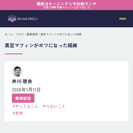
銀座はモーニングと予約制ランチ
三茶と神戸は春メニューになりました
ホーム
›
ブログ
›
動画配信
› 黒豆マフィンがボツになった経緯
黒豆マフィンがボツになった経緯
井川 啓央
2026年1月11日
動画配信
#やってること、やらないこと
#哲学