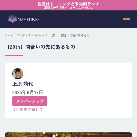
銀座はモーニングと予約制ランチ
三茶と神戸は春メニューになりました
ホーム
›
ブログ
›
メンバーシップ
› 【20th】間合いの先にあるもの
【20th】間合いの先にあるもの
上原 靖代
2025年8月17日
メンバーシップ
#20周年に寄せて