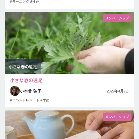
#モーニング
#神戸
メンバーシップ
小さな春の遠足
小さな春の遠足
小木曽 弘子
2026年4月7日
#イベントレポート
#季節
メンバーシップ