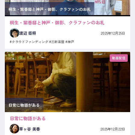
桐生・紫香邸と神戸・御影、クラファンのお礼
桐生・紫香邸と神戸・御影、クラファンのお礼
渡辺 臣将
2025年12月25日
#クラウドファンディング
#三軒茶屋
#神戸
動画配信
日常に物語がある
日常に物語がある
草ヶ谷 美香
2025年12月22日