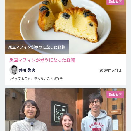
動画配信
黒豆マフィンがボツになった経緯
黒豆マフィンがボツになった経緯
井川 啓央
2026年1月11日
#やってること、やらないこと
#哲学
動画配信