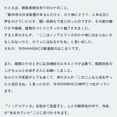
たとえば、群馬県桐生市でのロケのこと。
「築90年の日本家屋があるんだけど、ロケ地にどう？」とある方に
声をかけていただき、軽い気持ちで見に行ったのですが、その家の静
けさや風格、建物のつくりにすっかり魅了されました。
すると井川さんが、「ここはノッテビアンカのロケ地にはならないか
もしれないけど、カフェにはなるかもね」と言い出した。
それが、今のMAMEHICO紫香邸のはじまりです。
また、関西ロケのときには夫婦役のエキストラが必要で、関西在住の
しげちゃんとみゆきさんにお願いしました。
おふたりの芝居がとても良くて、井川さんが「この二人なら店をやっ
たら流行るね」と言ったのが、今のMAMEHICO神戸につながってい
ます。
『ノッテビアンカ』を改めて見返すと、人との関係性の中で、作品
が“生まれていた”ことに気づかされます。