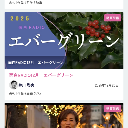
#井川作品
#哲学
#映画
動画配信
面白RADIO12月 エバーグリーン
面白RADIO12月 エバーグリーン
井川 啓央
2025年12月20日
#井川作品
#面白ラジオ
動画配信