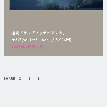
連続ドラマ「ノッテビアンカ」
全8話(vol.1〜8 Act.1,2,3／24回)
YouTube再生リスト
X
f
L
SHARE