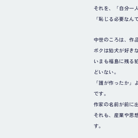
それを、「自分一
「恥じる必要なん
中世のころは、作
ボクは狛犬が好き
いまも福島に残る
どいない。
「誰が作ったか」
です。
作家の名前が前に
それも、産業や思
す。