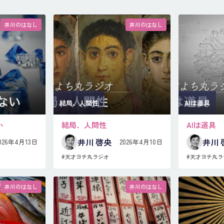
井川のはなし
井川のはなし
結局、人間性
AIは道具
い
結局、人間性
AIは道具
井川 啓央
井川 
026年4月13日
2026年4月10日
#天才ヨチ丸ラジオ
#天才ヨチ丸ラ
井川のはなし
井川のはなし