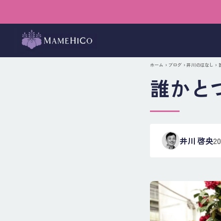
ホーム
›
ブログ
›
井川のはなし
›
誰かと
井川 啓央
2