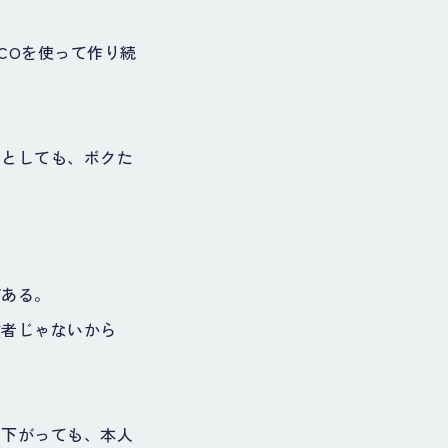
COを使って作り続
だとしても、ボクた
がある。
役者じゃないから
い下がっても、本人