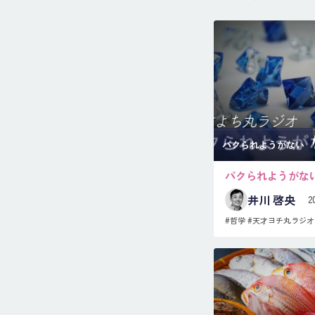
パクられようがない
パクられようがな
井川 啓央
2
#哲学
#天才ヨチ丸ラジオ