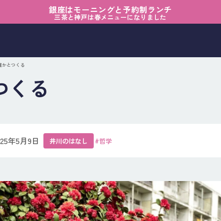
銀座はモーニングと予約制ランチ
三茶と神戸は春メニューになりました
 誰かとつくる
つくる
025年5月9日
井川のはなし
#哲学