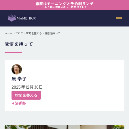
銀座はモーニングと予約制ランチ
三茶と神戸は春メニューになりました
ホーム
›
ブログ
›
空間を整える
› 覚悟を持って
覚悟を持って
原 幸子
2025年12月30日
空間を整える
#紫香邸