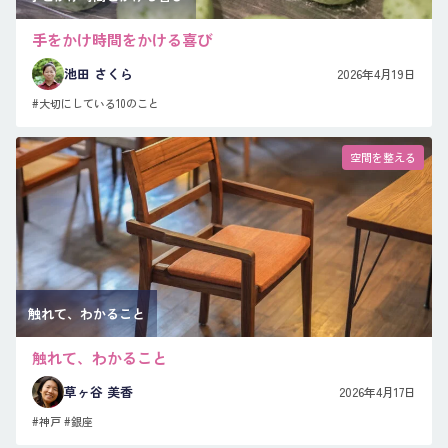
手をかけ時間をかける喜び
池田 さくら
2026年4月19日
#大切にしている10のこと
空間を整える
触れて、わかること
触れて、わかること
草ヶ谷 美香
2026年4月17日
#神戸
#銀座