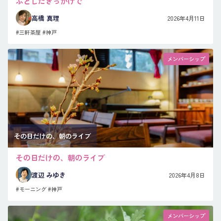
ふとしたきっかけで
高橋 真理
2026年4月11日
#三軒茶屋
#神戸
メンバーシップ
その日だけの、朝のライブ
その日だけの、朝のライブ
渡辺 みゆき
2026年4月8日
#モーニング
#神戸
メンバーシップ