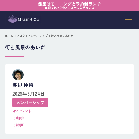
銀座はモーニングと予約制ランチ
三茶と神戸は春メニューになりました
ホーム
›
ブログ
›
メンバーシップ
› 街と風景のあいだ
街と風景のあいだ
渡辺 臣将
2026年3月24日
メンバーシップ
#イベント
#珈琲
#神戸