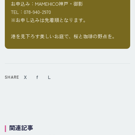
お申込み：MAMEHICO神戸・御影
TEL：078-940-2970
※お申し込みは先着順となります。
港を見下ろす美しいお庭で、桜と珈琲の野点を。
X
f
L
SHARE
関連記事