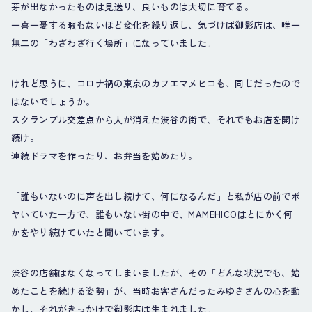
芽が出なかったものは見送り、良いものは大切に育てる。
一喜一憂する暇もないほど変化を繰り返し、気づけば御影店は、唯一
無二の「わざわざ行く場所」になっていました。
けれど思うに、コロナ禍の東京のカフエマメヒコも、同じだったので
はないでしょうか。
スクランブル交差点から人が消えた渋谷の街で、それでもお店を開け
続け。
連続ドラマを作ったり、お弁当を始めたり。
「誰もいないのに声を出し続けて、何になるんだ」と私が店の前でボ
ヤいていた一方で、誰もいない街の中で、MAMEHICOはとにかく何
かをやり続けていたと聞いています。
渋谷の店舗はなくなってしまいましたが、その「どんな状況でも、始
めたことを続ける姿勢」が、当時お客さんだったみゆきさんの心を動
かし、それがきっかけで御影店は生まれました。