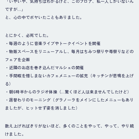
「いやいや、気持ちはわかるけど、このフロア、私一人しかいないん
ですが…」
と、心の中でボヤいたこともありました。
とにかく、必死でした。
・毎週のように音楽ライブやトークイベントを開催
・物販スペースをリニューアルし、毎月はちみつ祭りや苺祭りなどの
フェアを企画
・近隣のお店を巻き込んだマルシェの開催
・手間暇を惜しまないカフェメニューの拡充（キッチンが悲鳴を上げ
る）
・朝6時半からのラジオ体操（…驚くほど人は来ませんでしたけど）
・週替わりのモーニング（グラノーラをメインにしたメニューもあり
ましたが、ヒットせず姿を消しました）
数え上げればきりがないほど、多くのことをやって、やって、やり続
けました。