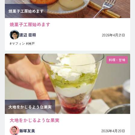
焼菓子工房始めます
焼菓子工房始めます
渡辺 臣将
2026年4月21日
#マフィン
#神戸
料理・甘味
大地をかじるような果実
大地をかじるような果実
飯塚友美
2026年4月20日