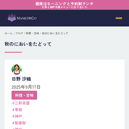
銀座はモーニングと予約制ランチ
三茶と神戸は春メニューになりました
ホーム
›
ブログ
›
料理・甘味
› 秋のにおいをたどって
秋のにおいをたどって
日野 沙織
2025年9月17日
料理・甘味
#三軒茶屋
#季節
#神戸
#紫香邸