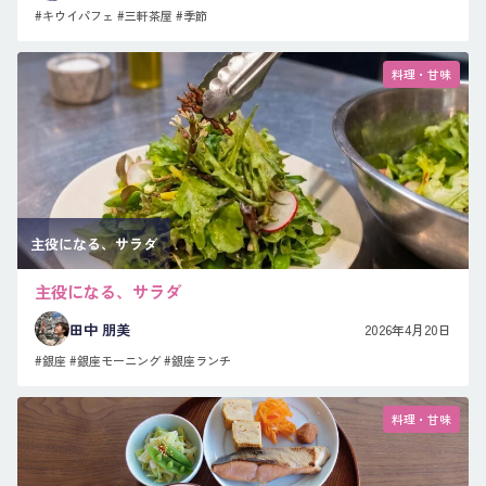
#キウイパフェ
#三軒茶屋
#季節
料理・甘味
主役になる、サラダ
主役になる、サラダ
田中 朋美
2026年4月20日
#銀座
#銀座モーニング
#銀座ランチ
料理・甘味