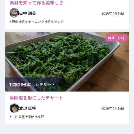
素材を知って作る美味しさ
田中 朋美
2026年4月15日
#銀座
#銀座モーニング
#銀座ランチ
料理・甘味
手間暇を形にしたデザート
手間暇を形にしたデザート
渡辺 臣将
2026年4月15日
#三軒茶屋
#季節
#神戸