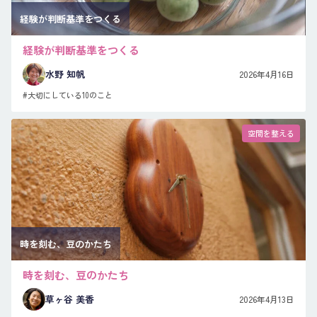
経験が判断基準をつくる
経験が判断基準をつくる
水野 知帆
2026年4月16日
#大切にしている10のこと
空間を整える
時を刻む、豆のかたち
時を刻む、豆のかたち
草ヶ谷 美香
2026年4月13日