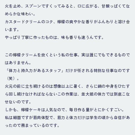
火を止め、スプーンですくってみると、口に広がる、甘酸っぱくてな
めらかな味わい。
カスタードクリームのコク、檸檬の爽やかな香りがふんわりと溶け合
います。
やっぱり丁寧に作ったものは、味も香りも違うんです。
この檸檬クリームを炊くという私の仕事。実は誰にでもできるもので
はありません。
「体力と持久力があるスタッフ」だけが任される特別な仕事なのです
（笑）。
火元の前に立ち続けるのは想像以上に暑く、さらに鍋の中身をひたす
ら回し続けなければならないこの作業は、並大抵の体力では到底こな
せないのです。
しかも、檸檬ケーキは人気なので、毎日作る量がとにかくすごい。
私は細面ですが筋肉体型で、筋力と体力だけは学生の頃から自信があ
ったので務まっているのです。