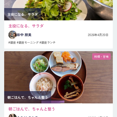
主役になる、サラダ
主役になる、サラダ
田中 朋美
2026年4月20日
#銀座
#銀座モーニング
#銀座ランチ
料理・甘味
朝ごはんで、ちゃんと整う
朝ごはんで、ちゃんと整う