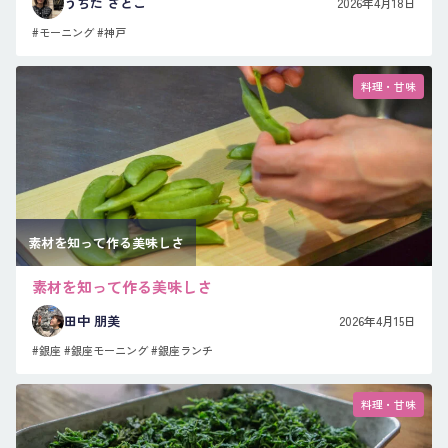
うちだ さとこ
2026年4月18日
#モーニング
#神戸
料理・甘味
素材を知って作る美味しさ
素材を知って作る美味しさ
田中 朋美
2026年4月15日
#銀座
#銀座モーニング
#銀座ランチ
料理・甘味