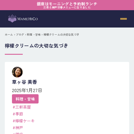
銀座はモーニングと予約制ランチ
三茶と神戸は春メニューになりました
ホーム
›
ブログ
›
料理・甘味
› 檸檬クリームの大切な気づき
檸檬クリームの大切な気づき
草ヶ谷 美香
2025年1月27日
料理・甘味
#三軒茶屋
#季節
#檸檬ケーキ
#神戸