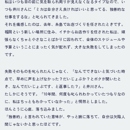
私はいつも目の前に気を取られ周りが見えなくなるタイプなので、い
つも井川さんに「ミカは自分さえ良ければいいと思ってる、独善的な
仕事をするな」と叱られてきました。
それを痛感したのは、去年、糸島でお店づくりを任されたときです。
福岡という新しい場所に住み、イチからお店作りを任された私は、頑
張らなくちゃと小さなことばかりに囚われて、全体のスケジュールや
予算ということにまったく気が配れず、大きな失敗をしてしまったの
です。
失敗そのものを叱られたんじゃなく、「なんでできないと気づいた時
点で、早めに声を上げなかった？だいじょぶか？とボクが聞いたと
き、なんでだいじょぶです、と返事した？」と井川さん。
たしかにそうです。「10年間、何度も叱られわかっていたつもりなの
に、私はちっともわかっていなかった」と愕然としました。
ほんとうに心底、落ち込みました。
「独善的」と言われていた意味が、やっと腑に落ちて、自分は欠陥人
間じゃないかと思ったほどです。