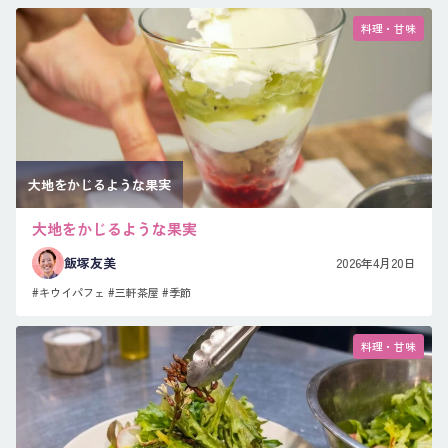
料理・甘味
大地をかじるような果実
大地をかじるような果実
飯塚友美
2026年4月20日
#キウイパフェ
#三軒茶屋
#季節
料理・甘味