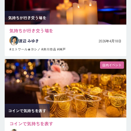
気持ちが行き交う場を
気持ちが行き交う場を
渡辺 みゆき
2026年4月18日
#エトワール★ヨシノ
#井川作品
#神戸
店内イベント
コインで気持ちを表す
コインで気持ちを表す