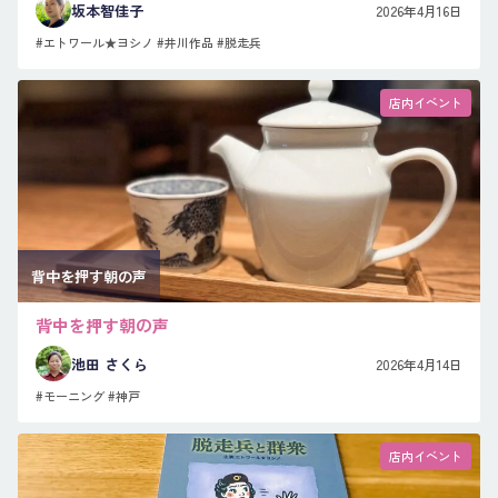
坂本智佳子
2026年4月16日
#エトワール★ヨシノ
#井川作品
#脱走兵
店内イベント
背中を押す朝の声
背中を押す朝の声
池田 さくら
2026年4月14日
#モーニング
#神戸
店内イベント