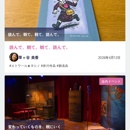
読んで、観て。観て、読んで。
読んで、観て。観て、読んで。
草ヶ谷 美香
2026年4月12日
#エトワール★ヨシノ
#井川作品
#脱走兵
店内イベント
変わっていくものを、観にいく