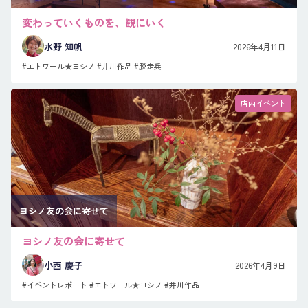
変わっていくものを、観にいく
水野 知帆
2026年4月11日
#エトワール★ヨシノ
#井川作品
#脱走兵
店内イベント
ヨシノ友の会に寄せて
ヨシノ友の会に寄せて
小西 慶子
2026年4月9日
#イベントレポート
#エトワール★ヨシノ
#井川作品