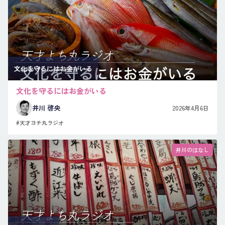
文化を守るにはお金がいる
文化を守るにはお金がいる
井川 啓央
2026年4月6日
#天才ヨチ丸ラジオ
井川のはなし