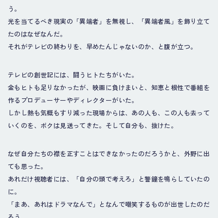
う。
光を当てるべき現実の「異端者」を無視し、「異端者風」を飾り立て
たのはなぜなんだ。
それがテレビの終わりを、早めたんじゃないのか、と腹が立つ。
テレビの創世記には、闘うヒトたちがいた。
金もヒトも足りなかったが、映画に負けまいと、知恵と根性で番組を
作るプロデューサーやディレクターがいた。
しかし熱も気概もすり減った現場からは、あの人も、この人も去って
いくのを、ボクは見送ってきた。そして自分も、抜けた。
なぜ自分たちの襟を正すことはできなかったのだろうかと、外野に出
ても思った。
あれだけ視聴者には、「自分の頭で考えろ」と警鐘を鳴らしていたの
に。
「まあ、あれはドラマなんで」となんで嘲笑するものが出世したのだ
ろう。