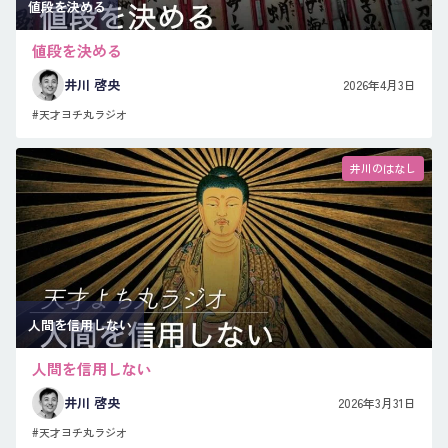
値段を決める
値段を決める
井川 啓央
2026年4月3日
#天才ヨチ丸ラジオ
井川のはなし
人間を信用しない
人間を信用しない
井川 啓央
2026年3月31日
#天才ヨチ丸ラジオ