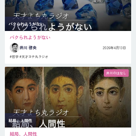
パクられようがない
パクられようがない
井川 啓央
2026年4月13日
#哲学
#天才ヨチ丸ラジオ
井川のはなし
結局、人間性
結局、人間性