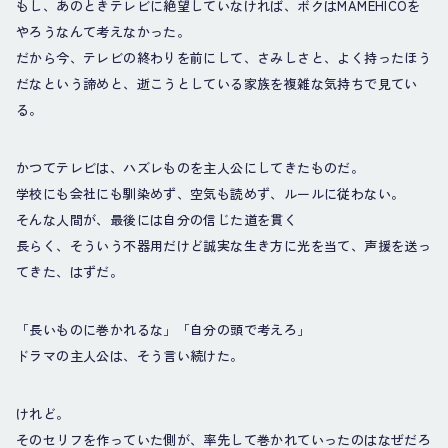
もし、あのときテレビに絶望していなければ、ボクはMAMEHICOを
やろうなんて考えなかった。
だから今、テレビの終わりを前にして、さみしさと、よく持ったほう
だなという諦めと、逝こうとしている家族を複雑な気持ちで見てい
る。
かつてテレビは、ハズレものを主人公にしてきたものだ。
学校にも会社にも馴染めず、空気も読めず、ルールに従わない。
そんな人間が、最後には自分の信じた道を貫く
長らく、そういう不器用だけど誠実な生き方に光を当て、声援を送っ
てきた、はずだ。
「長いものに巻かれるな」「自分の頭で考えろ」
ドラマの主人公は、そう言い続けた。
けれど。
そのセリフを作っていた側が、率先して巻かれていったのはなぜだろ