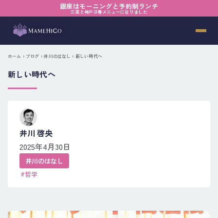
銀座はモーニングと予約制ランチ
三茶と神戸は春メニューになりました
ホーム
›
ブログ
›
井川のはなし
› 新しい時代へ
新しい時代へ
井川 啓央
2025年4月30日
井川のはなし
#哲学