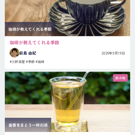
珈琲が教えてくれる季節
珈琲が教えてくれる季節
前島 由紀
2025年9月19日
#三軒茶屋
#季節
#珈琲
飲み物
釜香をまとう一杯の涼