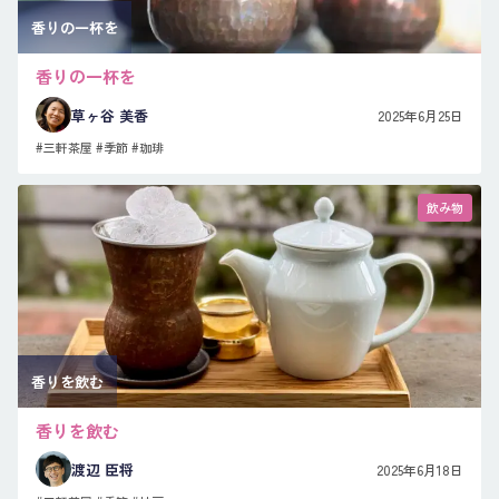
香りの一杯を
香りの一杯を
草ヶ谷 美香
2025年6月25日
#三軒茶屋
#季節
#珈琲
飲み物
香りを飲む
香りを飲む
渡辺 臣将
2025年6月18日