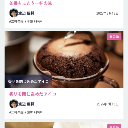
釜香をまとう一杯の涼
渡辺 臣将
2025年8月18日
#三軒茶屋
#季節
#神戸
飲み物
香りを閉じ込めたアイコ
香りを閉じ込めたアイコ
渡辺 臣将
2025年7月19日
#三軒茶屋
#珈琲
#神戸
飲み物