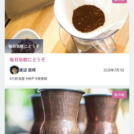
毎日気軽にどうぞ
毎日気軽にどうぞ
渡辺 臣将
2025年7月7日
#三軒茶屋
#神戸
#紫香邸
飲み物