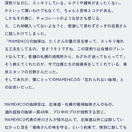
深煎りなのに、スッキリしている。エグミや雑味がまったくない。
かといって薄いわけでもなくて、ちゃんと苦味とコクがある。
しかもその奥に、チョコレートのような甘さも感じる。
え、これ砂糖入ってないよな？と、感激して思わずさっきの店員さん
に話しかけてしまった。
「MAMEHICOの珈琲は、たくさんの量の豆を使って、スッキリ淹れ
る工夫をしてるの。 甘さ？そうですね、この深煎りは自慢のブレン
ドなんです。老舗の札幌の焙煎所から、わざわざ送ってもらってて」
そう教えてくれたのが、今では僕たちの指導係をしてくれている、東
京スタッフの日野さんだった。
そしてあれが、僕にとってのMAMEHICOの「忘れられない珈琲」と
の出会いだった。
MAMEHICOの珈琲豆は、北海道・札幌の菊地珈琲さんのもの。
道内屈指の珈琲一筋40年、プロ中のプロが焙煎する豆に、
MAMEHICO代表の井川さんが惚れ込んで、北海道以外には卸してい
なかった豆を「菊地さんの味を守る」という約束で、特別に卸しても