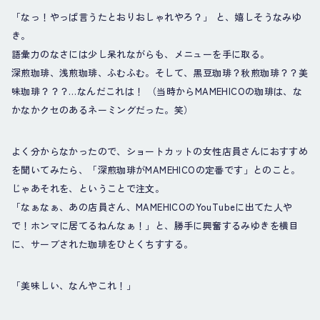
「なっ！やっぱ言うたとおりおしゃれやろ？」 と、嬉しそうなみゆ
き。
語彙力のなさには少し呆れながらも、メニューを手に取る。
深煎珈琲、浅煎珈琲、ふむふむ。そして、黒豆珈琲？秋煎珈琲？？美
味珈琲？？？…なんだこれは！ （当時からMAMEHICOの珈琲は、な
かなかクセのあるネーミングだった。笑）
よく分からなかったので、ショートカットの女性店員さんにおすすめ
を聞いてみたら、「深煎珈琲がMAMEHICOの定番です」とのこと。
じゃあそれを、ということで注文。
「なぁなぁ、あの店員さん、MAMEHICOのYouTubeに出てた人や
で！ホンマに居てるねんなぁ！」と、勝手に興奮するみゆきを横目
に、サーブされた珈琲をひとくちすする。
「美味しい、なんやこれ！」