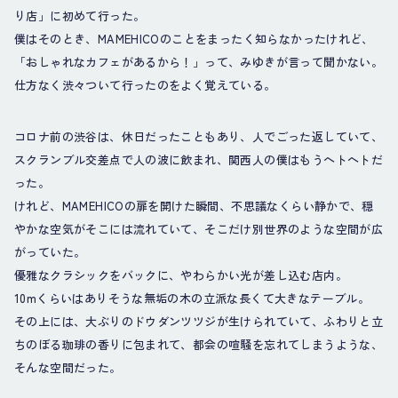
り店」に初めて行った。
僕はそのとき、MAMEHICOのことをまったく知らなかったけれど、
「おしゃれなカフェがあるから！」って、みゆきが言って聞かない。
仕方なく渋々ついて行ったのをよく覚えている。
コロナ前の渋谷は、休日だったこともあり、人でごった返していて、
スクランブル交差点で人の波に飲まれ、関西人の僕はもうヘトヘトだ
った。
けれど、MAMEHICOの扉を開けた瞬間、不思議なくらい静かで、穏
やかな空気がそこには流れていて、そこだけ別世界のような空間が広
がっていた。
優雅なクラシックをバックに、やわらかい光が差し込む店内。
10mくらいはありそうな無垢の木の立派な長くて大きなテーブル。
その上には、大ぶりのドウダンツツジが生けられていて、ふわりと立
ちのぼる珈琲の香りに包まれて、都会の喧騒を忘れてしまうような、
そんな空間だった。