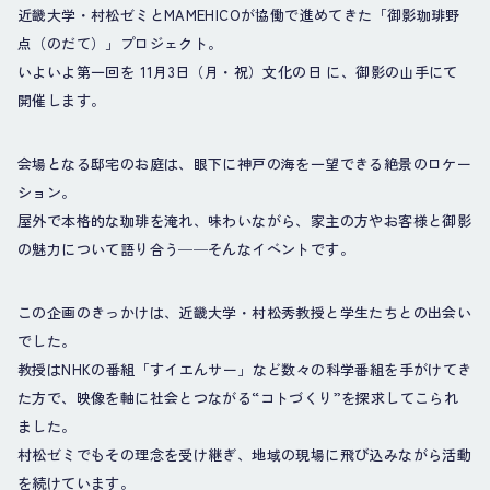
近畿大学・村松ゼミとMAMEHICOが協働で進めてきた「御影珈琲野
点（のだて）」プロジェクト。
いよいよ第一回を 11月3日（月・祝）文化の日 に、御影の山手にて
開催します。
会場となる邸宅のお庭は、眼下に神戸の海を一望できる絶景のロケー
ション。
屋外で本格的な珈琲を淹れ、味わいながら、家主の方やお客様と御影
の魅力について語り合う──そんなイベントです。
この企画のきっかけは、近畿大学・村松秀教授と学生たちとの出会い
でした。
教授はNHKの番組「すイエんサー」など数々の科学番組を手がけてき
た方で、映像を軸に社会とつながる“コトづくり”を探求してこられ
ました。
村松ゼミでもその理念を受け継ぎ、地域の現場に飛び込みながら活動
を続けています。