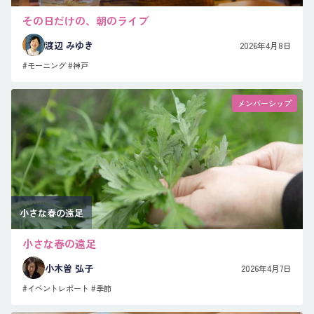
その日だけの、朝のライブ
渡辺 みゆき
2026年4月8日
#モーニング
#神戸
メンバーシップ
小さな春の遠足
小さな春の遠足
小木曽 弘子
2026年4月7日
#イベントレポート
#季節