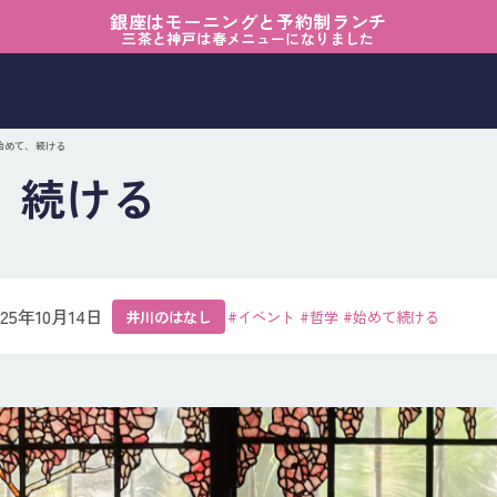
銀座はモーニングと予約制ランチ
三茶と神戸は春メニューになりました
 始めて、続ける
、続ける
025年10月14日
井川のはなし
#イベント
#哲学
#始めて続ける