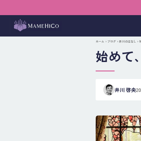
ホーム
›
ブログ
›
井川のはなし
›
始めて
井川 啓央
2