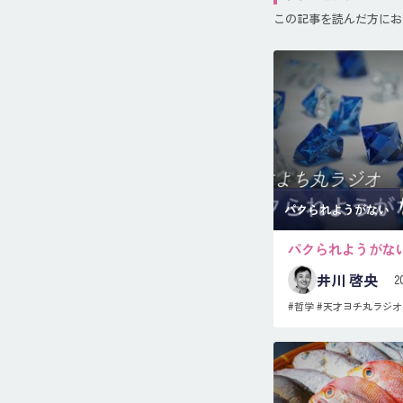
この記事を読んだ方にお
パクられようがない
パクられようがな
井川 啓央
2
#哲学
#天才ヨチ丸ラジオ