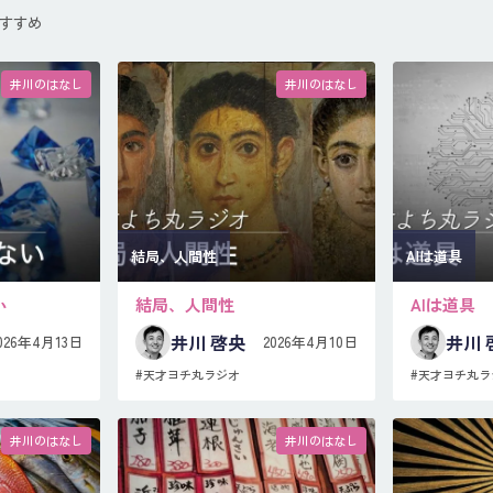
すすめ
井川のはなし
井川のはなし
結局、人間性
AIは道具
い
結局、人間性
AIは道具
井川 啓央
井川 
026年4月13日
2026年4月10日
#天才ヨチ丸ラジオ
#天才ヨチ丸ラ
井川のはなし
井川のはなし