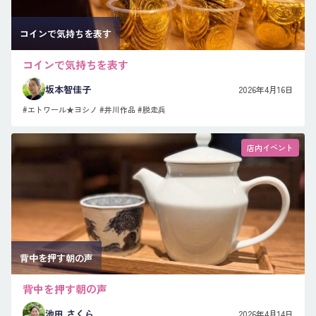
コインで気持ちを表す
コインで気持ちを表す
坂本智佳子
2026年4月16日
#エトワール★ヨシノ
#井川作品
#脱走兵
店内イベント
背中を押す朝の声
背中を押す朝の声
池田 さくら
2026年4月14日