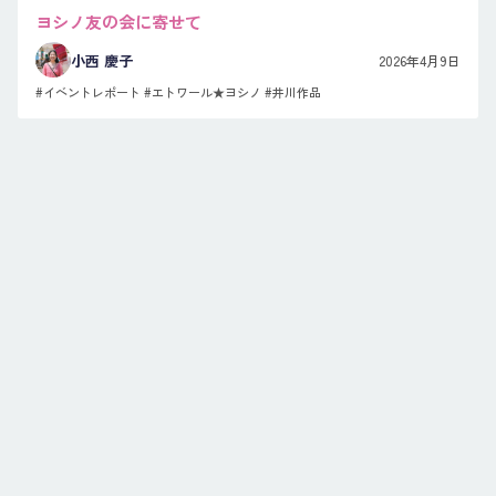
ヨシノ友の会に寄せて
小西 慶子
2026年4月9日
#イベントレポート
#エトワール★ヨシノ
#井川作品