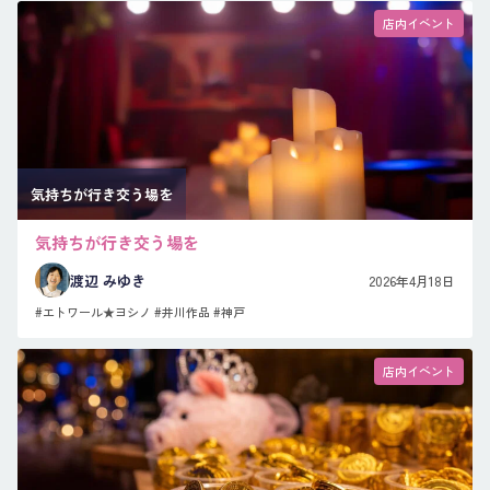
店内イベント
気持ちが行き交う場を
気持ちが行き交う場を
渡辺 みゆき
2026年4月18日
#エトワール★ヨシノ
#井川作品
#神戸
店内イベント