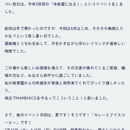
つい先日は、今年2回目の「洋食屋になる！」というイベントをしま
した。
前回は冬で寒かったのですが、今回は6月はじめ、そろそろ梅雨入り
かな？という蒸し暑い日でした。
扇風機とうちわを出して、汗をかきながら冷たいドリンクが美味しい
時間でした。
この春から新しいお客様も増えて、その方達が連れてくるご家族、職
場の方など、みなさん和やかに過ごしていました。
私の保育園からの同級生が家族と突然来てくれてびっくり嬉しかった
り。
地元でMAMEHICOをやるってこういうこと！と思いました。
さて、食のイベント次回は、夏です！そうです！「カレーとアイスコ
ーヒー」です！
7月12日（土）と13日（日）の2日間、紫香邸がカレー屋さんになりま