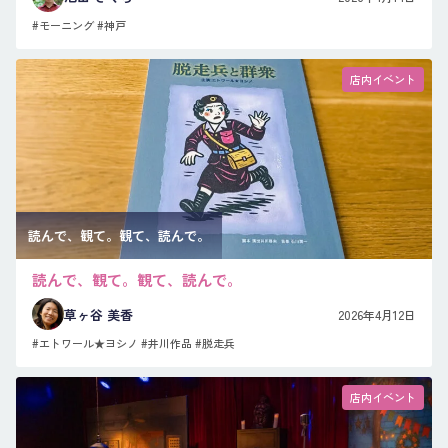
#モーニング
#神戸
店内イベント
読んで、観て。観て、読んで。
読んで、観て。観て、読んで。
草ヶ谷 美香
2026年4月12日
#エトワール★ヨシノ
#井川作品
#脱走兵
店内イベント