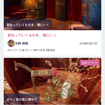
変わっていくものを、観にいく
変わっていくものを、観にいく
水野 知帆
2026年4月11日
#エトワール★ヨシノ
#井川作品
#脱走兵
店内イベント
ヨシノ友の会に寄せて