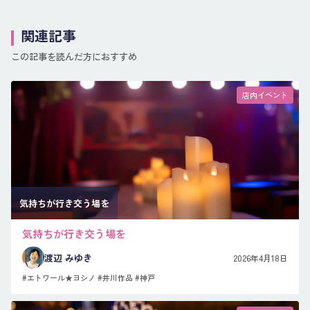
関連記事
この記事を読んだ方におすすめ
店内イベント
気持ちが行き交う場を
気持ちが行き交う場を
渡辺 みゆき
2026年4月18日
#エトワール★ヨシノ
#井川作品
#神戸