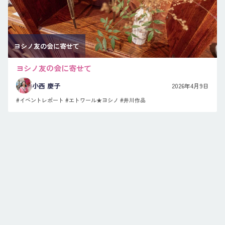
ヨシノ友の会に寄せて
ヨシノ友の会に寄せて
小西 慶子
2026年4月9日
#イベントレポート
#エトワール★ヨシノ
#井川作品