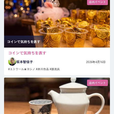
店内イベント
コインで気持ちを表す
コインで気持ちを表す
坂本智佳子
2026年4月16日
#エトワール★ヨシノ
#井川作品
#脱走兵
店内イベント