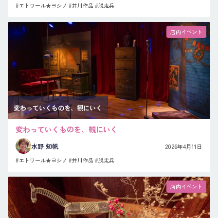
#エトワール★ヨシノ
#井川作品
#脱走兵
店内イベント
変わっていくものを、観にいく
変わっていくものを、観にいく
水野 知帆
2026年4月11日
#エトワール★ヨシノ
#井川作品
#脱走兵
店内イベント