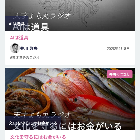
AIは道具
AIは道具
井川 啓央
2026年4月8日
#天才ヨチ丸ラジオ
井川のはなし
文化を守るにはお金がいる
文化を守るにはお金がいる