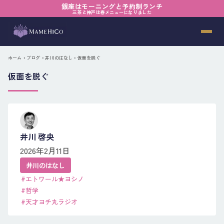
銀座はモーニングと予約制ランチ
三茶と神戸は春メニューになりました
ホーム
›
ブログ
›
井川のはなし
› 仮面を脱ぐ
仮面を脱ぐ
井川 啓央
2026年2月11日
井川のはなし
#エトワール★ヨシノ
#哲学
#天才ヨチ丸ラジオ