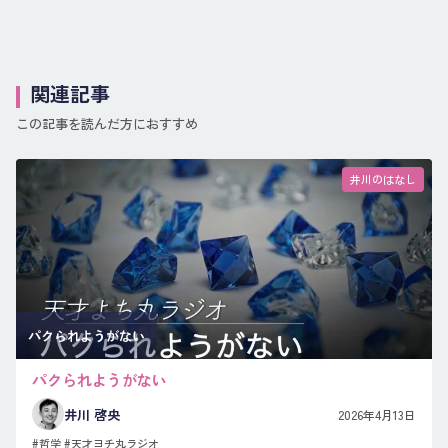
関連記事
この記事を読んだ方におすすめ
井川のはなし
パクられようがない
パクられようがない
井川 啓央
2026年4月13日
#哲学
#天才ヨチ丸ラジオ