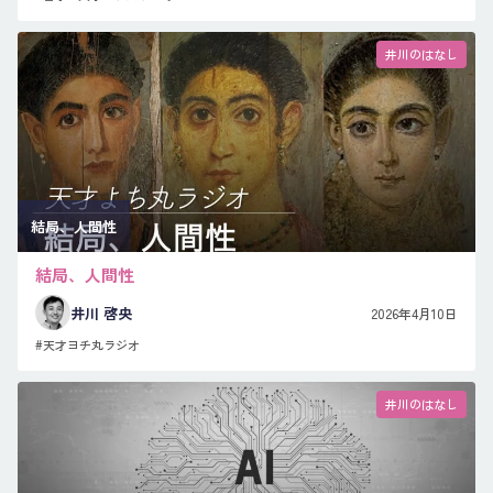
井川のはなし
結局、人間性
結局、人間性
井川 啓央
2026年4月10日
#天才ヨチ丸ラジオ
井川のはなし