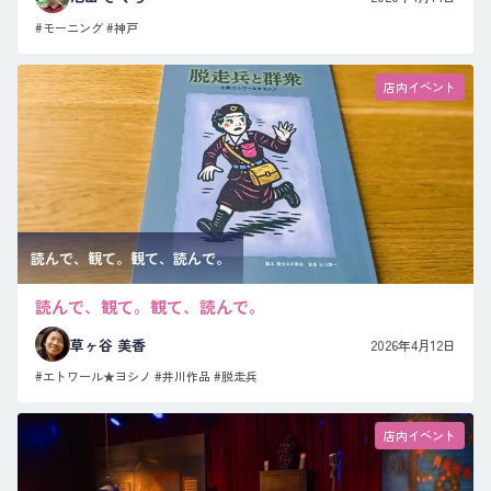
#モーニング
#神戸
店内イベント
読んで、観て。観て、読んで。
読んで、観て。観て、読んで。
草ヶ谷 美香
2026年4月12日
#エトワール★ヨシノ
#井川作品
#脱走兵
店内イベント