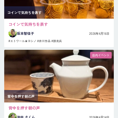
コインで気持ちを表す
コインで気持ちを表す
坂本智佳子
2026年4月16日
#エトワール★ヨシノ
#井川作品
#脱走兵
店内イベント
背中を押す朝の声
背中を押す朝の声
池田 さくら
2026年4月14日