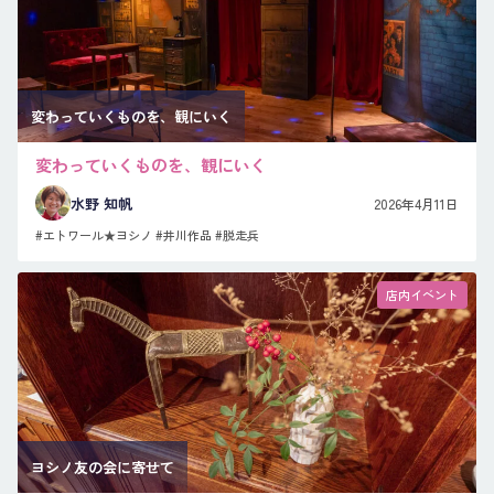
変わっていくものを、観にいく
変わっていくものを、観にいく
水野 知帆
2026年4月11日
#エトワール★ヨシノ
#井川作品
#脱走兵
店内イベント
ヨシノ友の会に寄せて