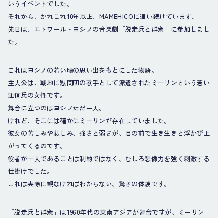
いうイベントでした。
それから、かれこれ10年以上、MAMEHICOに通い続けています。
先日は、エトワール・ヨシノの音楽劇「脱走兵と群衆」に参加しまし
た。
これはヨシノの若い頃の思い出をもとにした物語。
主人公は、戦地に慰問団の歌手として派遣されたミーリンという若い
通信兵の女性です。
舞台に立つのはヨシノただ一人。
けれど、そこには確かにミーリンが存在していました。
彼女の苦しみや悲しみ、強さと弱さが、目の前で生き生きと浮かび上
がってくるのです。
役者が一人であることは制約ではなく、むしろ想像力を強く刺激する
仕掛けでした。
これは実際に観なければわからない、驚きの体験です。
「脱走兵と群衆」は1960年代の東南アジアが舞台ですが、ミーリン