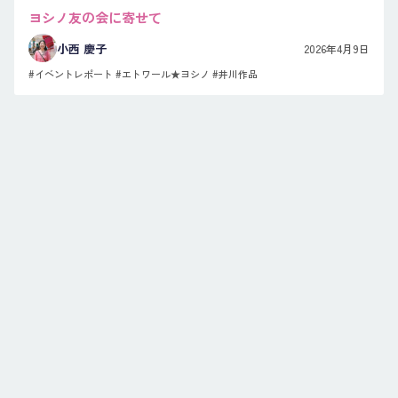
ヨシノ友の会に寄せて
小西 慶子
2026年4月9日
#イベントレポート
#エトワール★ヨシノ
#井川作品