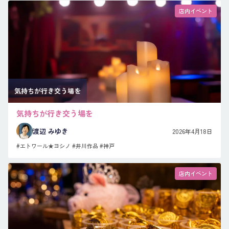
店内イベント
気持ちが行き交う場を
気持ちが行き交う場を
渡辺 みゆき
2026年4月18日
#エトワール★ヨシノ
#井川作品
#神戸
店内イベント