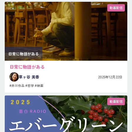
動画配信
日常に物語がある
日常に物語がある
草ヶ谷 美香
2025年12月22日
#井川作品
#哲学
#映画
動画配信