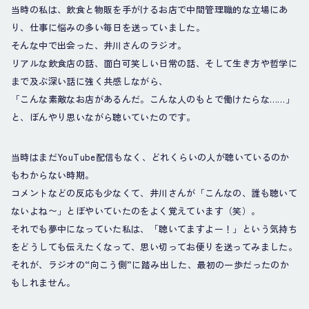
当時の私は、飲食と物販を手がけるお店で中間管理職的な立場にあ
り、仕事に悩みの多い毎日を送っていました。
そんな中で出会った、井川さんのラジオ。
リアルな飲食店の話、面白可笑しい日常の話、そして生き方や哲学に
まで及ぶ深い話に強く共感しながら、
「こんな素敵なお店があるんだ。こんな人のもとで働けたらな……」
と、ぼんやり思いながら聴いていたのです。
当時はまだYouTube配信もなく、どれくらいの人が聴いているのか
もわからない時期。
コメントなどの反応も少なくて、井川さんが「こんなの、誰も聴いて
ないよね〜」とぼやいていたのをよく覚えています（笑）。
それでも夢中になっていた私は、「聴いてますよー！」という気持ち
をどうしても伝えたくなって、思い切ってお便りを送ってみました。
それが、ラジオの“向こう側”に踏み出した、最初の一歩だったのか
もしれません。