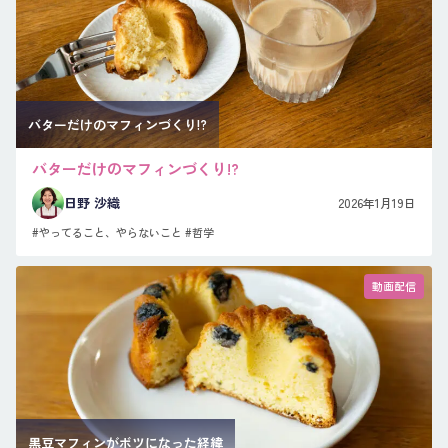
バターだけのマフィンづくり!?
バターだけのマフィンづくり!?
日野 沙織
2026年1月19日
#やってること、やらないこと
#哲学
動画配信
黒豆マフィンがボツになった経緯