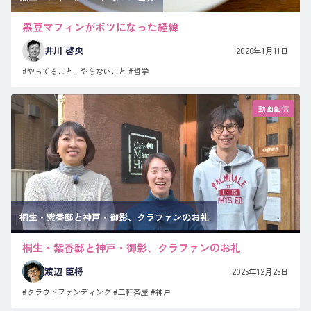
黒豆マフィンがボツになった経緯
井川 啓央
2026年1月11日
#やってること、やらないこと
#哲学
動画配信
桐生・紫香邸と神戸・御影、クラファンのお礼
桐生・紫香邸と神戸・御影、クラファンのお礼
渡辺 臣将
2025年12月25日
#クラウドファンディング
#三軒茶屋
#神戸