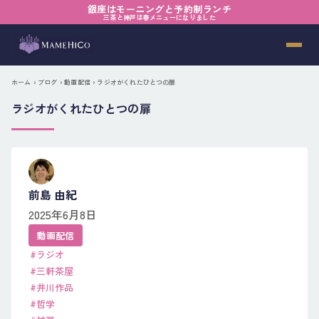
銀座はモーニングと予約制ランチ
三茶と神戸は春メニューになりました
ホーム
›
ブログ
›
動画配信
› ラジオがくれたひとつの扉
ラジオがくれたひとつの扉
前島 由紀
2025年6月8日
動画配信
#ラジオ
#三軒茶屋
#井川作品
#哲学