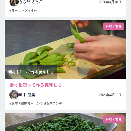
うちだ さとこ
2026年4月18日
#モーニング
#神戸
料理・甘味
素材を知って作る美味しさ
素材を知って作る美味しさ
田中 朋美
2026年4月15日
#銀座
#銀座モーニング
#銀座ランチ
料理・甘味