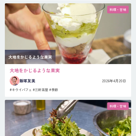
料理・甘味
大地をかじるような果実
大地をかじるような果実
飯塚友美
2026年4月20日
#キウイパフェ
#三軒茶屋
#季節
料理・甘味