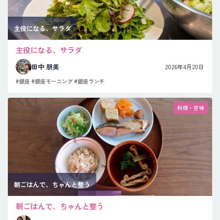
主役になる、サラダ
主役になる、サラダ
田中 朋美
2026年4月20日
#銀座
#銀座モーニング
#銀座ランチ
料理・甘味
朝ごはんで、ちゃんと整う
朝ごはんで、ちゃんと整う