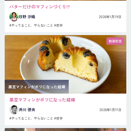
バターだけのマフィンづくり!?
日野 沙織
2026年1月19日
#やってること、やらないこと
#哲学
動画配信
黒豆マフィンがボツになった経緯
黒豆マフィンがボツになった経緯
井川 啓央
2026年1月11日
#やってること、やらないこと
#哲学