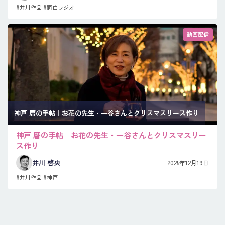
#井川作品
#面白ラジオ
動画配信
神戸 暦の手帖｜お花の先生・一谷さんとクリスマスリース作り
神戸 暦の手帖｜お花の先生・一谷さんとクリスマスリー
ス作り
井川 啓央
2025年12月19日
#井川作品
#神戸