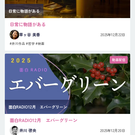
日常に物語がある
日常に物語がある
草ヶ谷 美香
2025年12月22日
#井川作品
#哲学
#映画
動画配信
面白RADIO12月 エバーグリーン
面白RADIO12月 エバーグリーン
井川 啓央
2025年12月20日