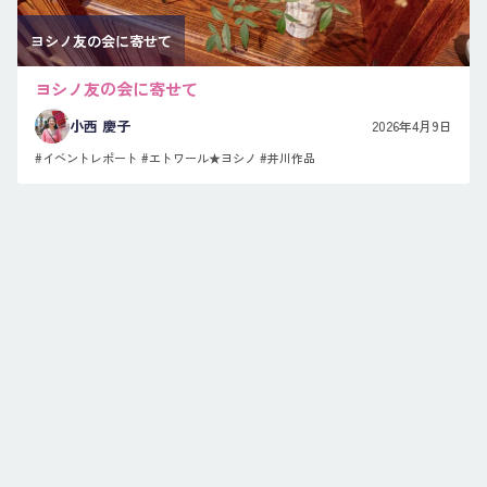
ヨシノ友の会に寄せて
ヨシノ友の会に寄せて
小西 慶子
2026年4月9日
#イベントレポート
#エトワール★ヨシノ
#井川作品