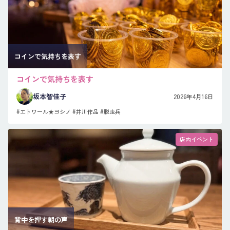
コインで気持ちを表す
コインで気持ちを表す
坂本智佳子
2026年4月16日
#エトワール★ヨシノ
#井川作品
#脱走兵
店内イベント
背中を押す朝の声