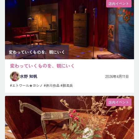
店内イベント
変わっていくものを、観にいく
変わっていくものを、観にいく
水野 知帆
2026年4月11日
#エトワール★ヨシノ
#井川作品
#脱走兵
店内イベント