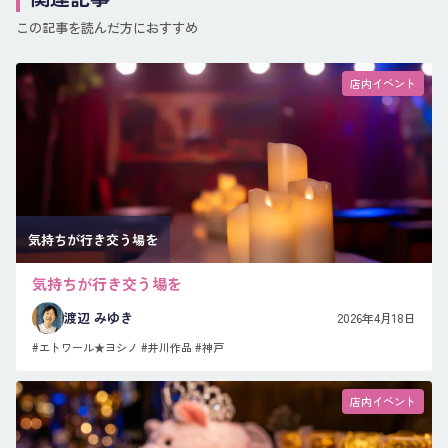
この記事を読んだ方におすすめ
店内イベント
気持ちが行き交う場を
気持ちが行き交う場を
渡辺 みゆき
2026年4月18日
#エトワール★ヨシノ
#井川作品
#神戸
店内イベント