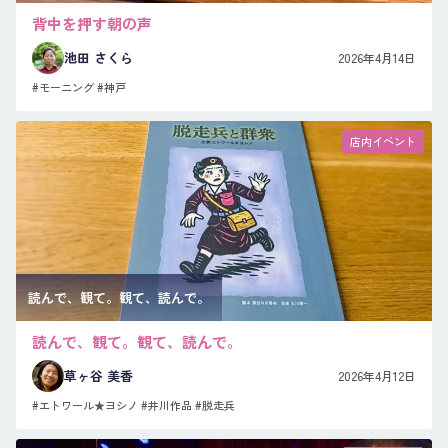
背中を押す朝の声
池田 さくら
2026年4月14日
#モーニング
#神戸
店内イベント
読んで、観て。観て、読んで。
読んで、観て。観て、読んで。
草ヶ谷 美香
2026年4月12日
#エトワール★ヨシノ
#井川作品
#脱走兵