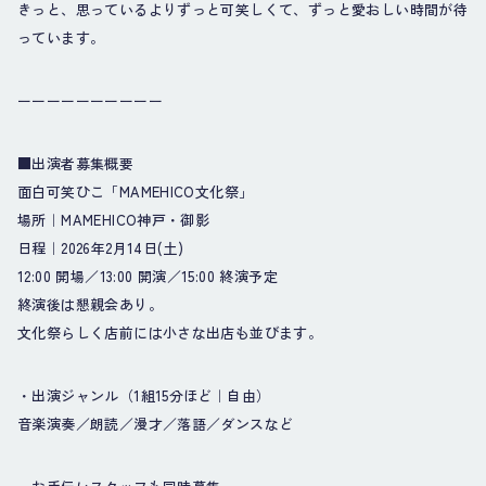
きっと、思っているよりずっと可笑しくて、ずっと愛おしい時間が待
っています。
ーーーーーーーーーー
■出演者募集概要
面白可笑ひこ「MAMEHICO文化祭」
場所｜MAMEHICO神戸・御影
日程｜2026年2月14日(土)
12:00 開場／13:00 開演／15:00 終演予定
終演後は懇親会あり。
文化祭らしく店前には小さな出店も並びます。
・出演ジャンル（1組15分ほど｜自由）
音楽演奏／朗読／漫才／落語／ダンスなど