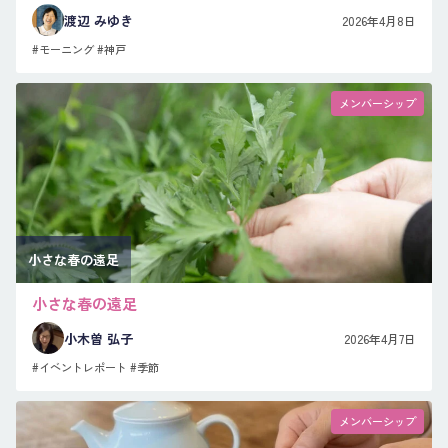
渡辺 みゆき
2026年4月8日
#モーニング
#神戸
メンバーシップ
小さな春の遠足
小さな春の遠足
小木曽 弘子
2026年4月7日
#イベントレポート
#季節
メンバーシップ