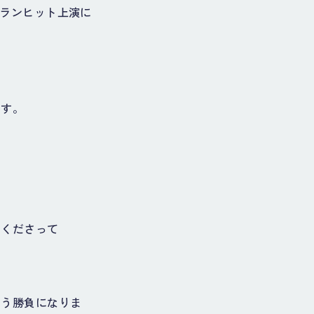
ングランヒット上演に
ます。
てくださって
いう勝負になりま