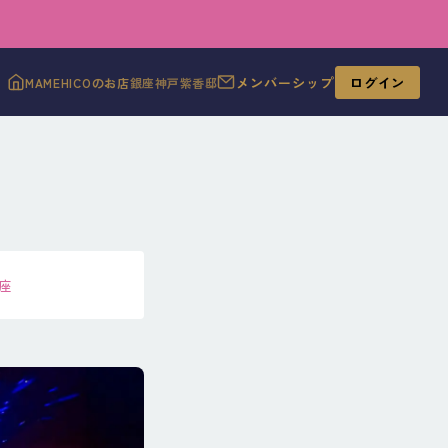
メンバーシップ
ログイン
MAMEHICOのお店
銀座
神戸
紫香邸
座