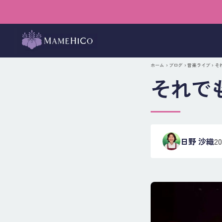
ホーム
›
ブログ
›
音楽ライブ
› 
それで
日野 沙織
2