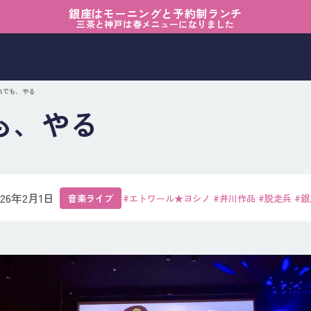
銀座はモーニングと予約制ランチ
三茶と神戸は春メニューになりました
それでも、やる
も、やる
026年2月1日
音楽ライブ
#エトワール★ヨシノ
#井川作品
#脱走兵
#銀