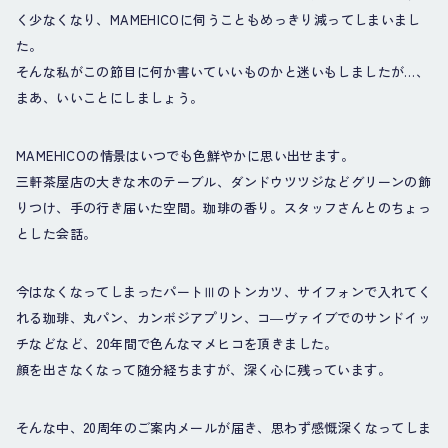
く少なくなり、MAMEHICOに伺うこともめっきり減ってしまいまし
た。
そんな私がこの節目に何か書いていいものかと迷いもしましたが…、
まあ、いいことにしましょう。
MAMEHICOの情景はいつでも色鮮やかに思い出せます。
三軒茶屋店の大きな木のテーブル、ダンドウツツジなどグリーンの飾
りつけ、手の行き届いた空間。珈琲の香り。スタッフさんとのちょっ
とした会話。
今はなくなってしまったパートⅢのトンカツ、サイフォンで入れてく
れる珈琲、丸パン、カンボジアプリン、コ―ヴァイブでのサンドイッ
チなどなど、20年間で色んなマメヒコを頂きました。
顔を出さなくなって随分経ちますが、深く心に残っています。
そんな中、20周年のご案内メールが届き、思わず感慨深くなってしま