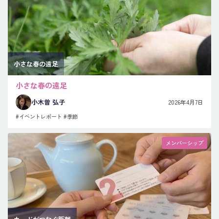
小さな春の遠足
小さな春の遠足
小木曽 弘子
2026年4月7日
#イベントレポート
#季節
メンバーシップ